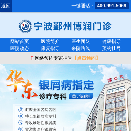
返回
一键通话：
400-991-5069
网站首页
医院简介
医生团队
健康指导
医院动态
康复指导
来院路线
预约挂号
网络预约专家挂号
【点击预约】