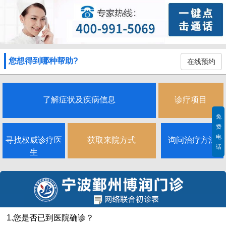
您想得到哪种帮助?
在线预约
了解症状及疾病信息
诊疗项目
免
费
电
寻找权威诊疗医
获取来院方式
询问治疗方法
话
生
1.您是否已到医院确诊？