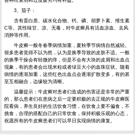
善神经衰弱和过度疲劳均有补益。
3、茄子：
含有蛋白质、碳水化合物、钙、磷、胡萝卜素、维生素
C等。其性味甘、凉、无毒，对牛皮癣具有活血凉血、去风
消肿等作用。
牛皮癣一般冬春季病情加重，夏秋季节病情自然减轻。
很多患者觉得不以为然，认为是换季导致的皮肤不适。一般
的换季干燥会有轻微的痒，但是不会有大块的皮屑和出血点
现象，有的患者会出现米粒或者绿豆大小的血珠症状。随着
病情的逐渐加重，这些红色出血点会逐渐扩散变多，有的甚
至互相融合，边缘较为清晰。
温馨提示：牛皮癣对患者们造成的伤害还是非常的严重
的，那么患者们在患病之后一定要积极的去正规的牛皮癣医
院看病，养生良好的生活饮食习惯，在饮食上要不偏食，不
挑食，合理的搭配自己的日常饮食，保持积极乐观的心态，
祝愿所有的牛皮癣患者们可以早日实现病情的康复。